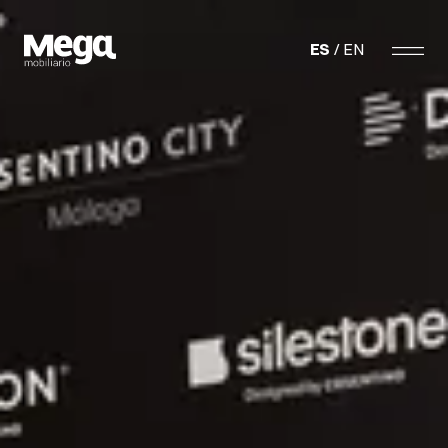
Megamobiliario
ES
EN